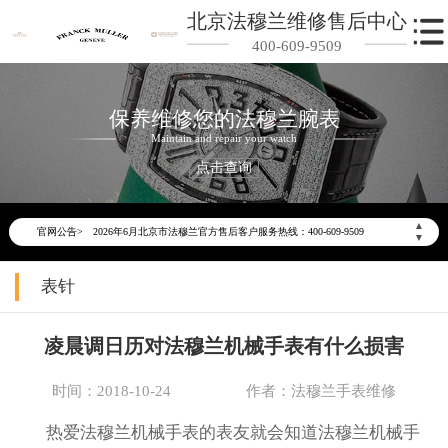
北京法穆兰维修售后中心
400-609-9509
保养维修您的法穆兰腕表
Maintain and repair your watch
点击查询
2026年6月法穆兰北京市售后服务网络优化升级公告
▲
官网公告>
2026年6月北京市法穆兰官方售后客户服务热线：400-609-9509
▼
2026年6月法穆兰售后服务中心最新网点地址：
表针
北京市东城区东长安街1号东方广场写字楼W3座6层602室（需提前预约）
北京市朝阳区建国门外大街甲6号华熙国际中心写字楼D座11层1102室（需提前预约）
凌晨调日历对法穆兰机械手表有什么损害
北京市朝阳区建国门外大街甲6号华熙国际中心D座11层1102室法穆兰售后服务中心（需提前预约）
北京市东城区东长安街1号王府井东方广场W3座6层602室法穆兰售后服务中心（需提前预约）
时间：2018-10-24
作者：法穆兰手表维修
节假日正常营业！
热爱法穆兰机械手表的表友就会知道法穆兰机械手