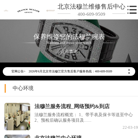
北京法穆兰维修售后中心
400-609-9509
保养维修您的法穆兰腕表
Maintain and repair your watch
点击查询
2026年6月法穆兰北京市售后服务网络优化升级公告
▲
官网公告>
2026年6月北京市法穆兰官方售后客户服务热线：400-609-9509
▼
2026年6月法穆兰售后服务中心最新网点地址：
中心环境
北京市东城区东长安街1号东方广场写字楼W3座6层602室（需提前预约）
北京市朝阳区建国门外大街甲6号华熙国际中心写字楼D座11层1102室（需提前预约）
法穆兰服务流程_网络预约&到店
北京市朝阳区建国门外大街甲6号华熙国际中心D座11层1102室法穆兰售后服务中心（需提前预约）
法穆兰服务流程概览： 1、带手表及保卡等送至中心
北京市东城区东长安街1号王府井东方广场W3座6层602室法穆兰售后服务中心（需提前预约）
2、预检后确认服务项目及......
节假日正常营业！
22-03-19