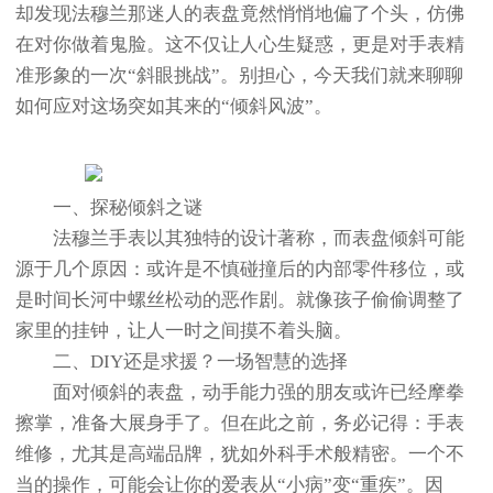
却发现法穆兰那迷人的表盘竟然悄悄地偏了个头，仿佛
在对你做着鬼脸。这不仅让人心生疑惑，更是对手表精
准形象的一次“斜眼挑战”。别担心，今天我们就来聊聊
如何应对这场突如其来的“倾斜风波”。
一、探秘倾斜之谜
法穆兰手表以其独特的设计著称，而表盘倾斜可能
源于几个原因：或许是不慎碰撞后的内部零件移位，或
是时间长河中螺丝松动的恶作剧。就像孩子偷偷调整了
家里的挂钟，让人一时之间摸不着头脑。
二、DIY还是求援？一场智慧的选择
面对倾斜的表盘，动手能力强的朋友或许已经摩拳
擦掌，准备大展身手了。但在此之前，务必记得：手表
维修，尤其是高端品牌，犹如外科手术般精密。一个不
当的操作，可能会让你的爱表从“小病”变“重疾”。因