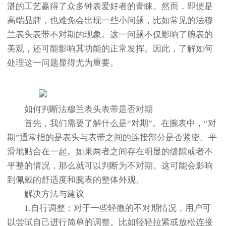
湛的工艺赢得了众多钟表爱好者的青睐。然而，即便是
高端品牌，也难免会出现一些小问题，比如常见的法穆
兰表头表带不对期的现象。这一问题不仅影响了腕表的
美观，还可能影响其功能的正常发挥。因此，了解如何
处理这一问题显得尤为重要。
如何判断法穆兰表头表带是否对期
首先，我们需要了解什么是“对期”。在腕表中，“对
期”通常指的是表头与表带之间的连接部分是否紧密、平
滑地贴合在一起。如果两者之间存在明显的缝隙或者不
平整的情况，那么就可以判断为不对期。这可能会影响
到佩戴的舒适度和腕表的整体外观。
解决方法与建议
1.自行调整：对于一些轻微的不对期情况，用户可
以尝试自己进行简单的调整。比如轻轻拉紧或放松连接