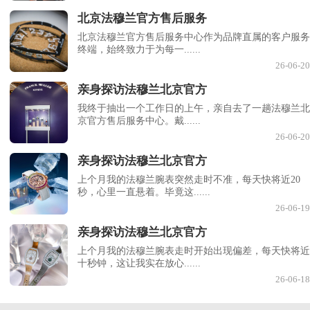
北京法穆兰官方售后服务
北京法穆兰官方售后服务中心作为品牌直属的客户服务
终端，始终致力于为每一......
26-06-20
亲身探访法穆兰北京官方
我终于抽出一个工作日的上午，亲自去了一趟法穆兰北
京官方售后服务中心。戴......
26-06-20
亲身探访法穆兰北京官方
上个月我的法穆兰腕表突然走时不准，每天快将近20
秒，心里一直悬着。毕竟这......
26-06-19
亲身探访法穆兰北京官方
上个月我的法穆兰腕表走时开始出现偏差，每天快将近
十秒钟，这让我实在放心......
26-06-18