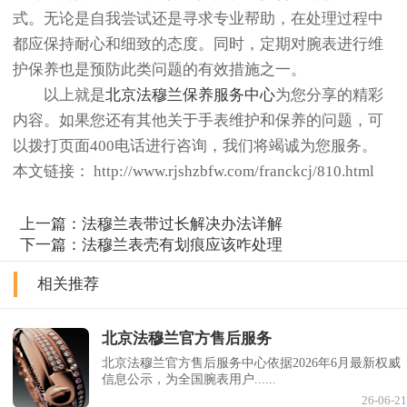
式。无论是自我尝试还是寻求专业帮助，在处理过程中
都应保持耐心和细致的态度。同时，定期对腕表进行维
护保养也是预防此类问题的有效措施之一。
以上就是
北京法穆兰保养服务中心
为您分享的精彩
内容。如果您还有其他关于手表维护和保养的问题，可
以拨打页面400电话进行咨询，我们将竭诚为您服务。
本文链接： http://www.rjshzbfw.com/franckcj/810.html
上一篇：
法穆兰表带过长解决办法详解
下一篇：
法穆兰表壳有划痕应该咋处理
相关推荐
北京法穆兰官方售后服务
北京法穆兰官方售后服务中心依据2026年6月最新权威
信息公示，为全国腕表用户......
26-06-21