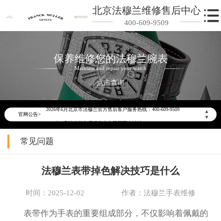
北京法穆兰维修售后中心
400-609-9509
保养维修您的法穆兰腕表
Maintain and repair your watch
点击查询
2026年6月法穆兰北京市售后服务网络优化升级公告
2026年6月北京市法穆兰官方售后客户服务热线：400-609-9509
▲
官网公告>
▼
2026年6月法穆兰售后服务中心最新网点地址：
北京市东城区东长安街1号东方广场写字楼W3座6层602室（需提前预约）
常见问题
北京市朝阳区建国门外大街甲6号华熙国际中心写字楼D座11层1102室（需提前预约）
北京市朝阳区建国门外大街甲6号华熙国际中心D座11层1102室法穆兰售后服务中心（需提前预约）
法穆兰表带掉色解决技巧是什么
北京市东城区东长安街1号王府井东方广场W3座6层602室法穆兰售后服务中心（需提前预约）
时间：2025-12-02
作者：法穆兰手表维修
节假日正常营业！
表带作为手表的重要组成部分，不仅影响着佩戴的