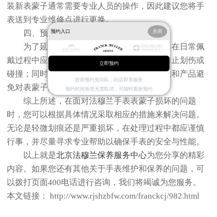
装新表蒙子通常需要专业人员的操作，因此建议您将手
表送到专业维修点进行更换。
预约入口
关闭
四、预防措施
为了延长法穆兰手表表蒙子的使用寿命，在日常佩
戴过程中应注意避免接触硬物和尖锐物品以防止划伤或
立即预约
碰撞；同时，在清洁保养时要使用温和的方法和产品避
提前预约免排队，到店即享服务
免对表蒙子造成损伤。
预约时间有变无需取消，可随时重新预约
综上所述，在面对法穆兰手表表蒙子损坏的问题
时，您可以根据具体情况采取相应的措施来解决问题。
无论是轻微划痕还是严重损坏，在处理过程中都应谨慎
行事，并尽量寻求专业帮助以确保手表的安全与性能。
以上就是
北京法穆兰保养服务中心
为您分享的精彩
内容。如果您还有其他关于手表维护和保养的问题，可
以拨打页面400电话进行咨询，我们将竭诚为您服务。
本文链接： http://www.rjshzbfw.com/franckcj/982.html