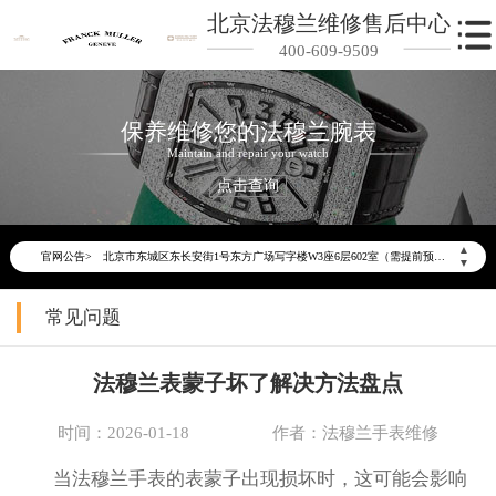
北京法穆兰维修售后中心
400-609-9509
保养维修您的法穆兰腕表
Maintain and repair your watch
2026年6月法穆兰北京市售后服务网络优化升级公告
点击查询
2026年6月北京市法穆兰官方售后客户服务热线：400-609-9509
2026年6月法穆兰售后服务中心最新网点地址：
▲
官网公告>
北京市东城区东长安街1号东方广场写字楼W3座6层602室（需提前预约）
▼
北京市朝阳区建国门外大街甲6号华熙国际中心写字楼D座11层1102室（需提前预约）
常见问题
北京市朝阳区建国门外大街甲6号华熙国际中心D座11层1102室法穆兰售后服务中心（需提前预约）
北京市东城区东长安街1号王府井东方广场W3座6层602室法穆兰售后服务中心（需提前预约）
法穆兰表蒙子坏了解决方法盘点
节假日正常营业！
时间：2026-01-18
作者：法穆兰手表维修
当法穆兰手表的表蒙子出现损坏时，这可能会影响