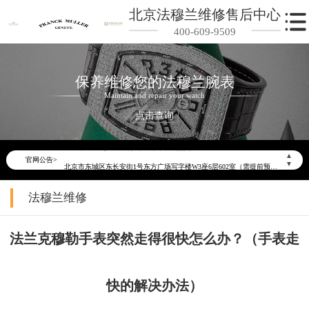
北京法穆兰维修售后中心
400-609-9509
保养维修您的法穆兰腕表
Maintain and repair your watch
2026年6月法穆兰北京市售后服务网络优化升级公告
点击查询
2026年6月北京市法穆兰官方售后客户服务热线：400-609-9509
2026年6月法穆兰售后服务中心最新网点地址：
▲
官网公告>
北京市东城区东长安街1号东方广场写字楼W3座6层602室（需提前预约）
▼
北京市朝阳区建国门外大街甲6号华熙国际中心写字楼D座11层1102室（需提前预约）
法穆兰维修
北京市朝阳区建国门外大街甲6号华熙国际中心D座11层1102室法穆兰售后服务中心（需提前预约）
北京市东城区东长安街1号王府井东方广场W3座6层602室法穆兰售后服务中心（需提前预约）
法兰克穆勒手表突然走得很快怎么办？（手表走
节假日正常营业！
快的解决办法）