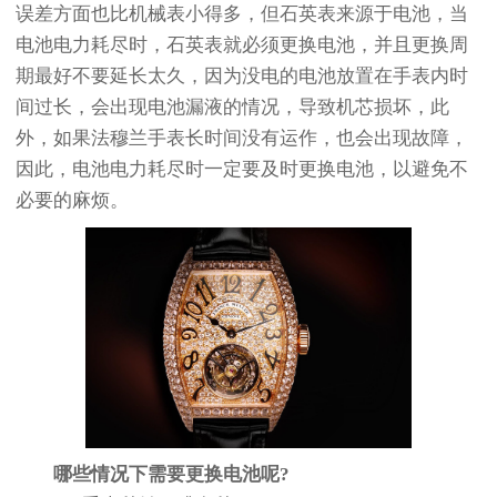
误差方面也比机械表小得多，但石英表来源于电池，当
电池电力耗尽时，石英表就必须更换电池，并且更换周
期最好不要延长太久，因为没电的电池放置在手表内时
间过长，会出现电池漏液的情况，导致机芯损坏，此
外，如果法穆兰手表长时间没有运作，也会出现故障，
因此，电池电力耗尽时一定要及时更换电池，以避免不
必要的麻烦。
哪些情况下需要更换电池呢?