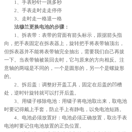
1、手表秒针一跳多秒
2、手表走时走走停停
3、走时走一格退一格
法穆兰更换电池的步骤：
1、拆表带：表带的背面有箭头标示，跟据箭头指
向，把手表固定在拆表器上，旋转把手将表带轴顶出，
但拆表器并不能将表带轴完全抽出，需要我们自己再拔
一下。当表带轴被装回去时，它与原来的方向相反。注
意轴的两端是不同的，一个是圆形的，另一个是螺旋形
的。
2、拆后盖：调整好开盖工具，固定在后盖的凹槽
处，逆时针旋转就可以打开后盖。
3、用镊子移除电池：用镊子将电池取出来，取电池
时要记得戴上手套，防止手上有静电，以免电池短路。
4、电池必须放置好：电池必须正确放置，取出手表
电池时要记住电池放置的正负位置。